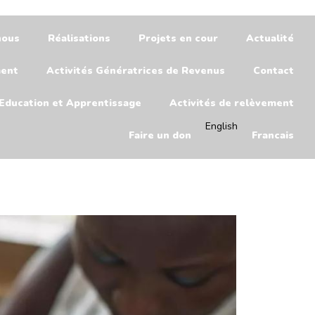
nous
Réalisations
Projets en cour
Actualité
ment
Activités Génératrices de Revenus
Contact
Education et Apprentissage
Activités de relèvement
English
Faire un don
Francais