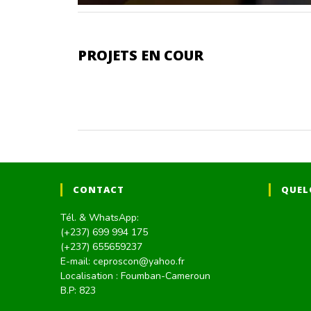
PROJETS EN COUR
CONTACT
QUEL
Tél. & WhatsApp:
(+237) 699 994 175
(+237) 655659237
E-mail: ceproscon@yahoo.fr
Localisation : Foumban-Cameroun
B.P: 823