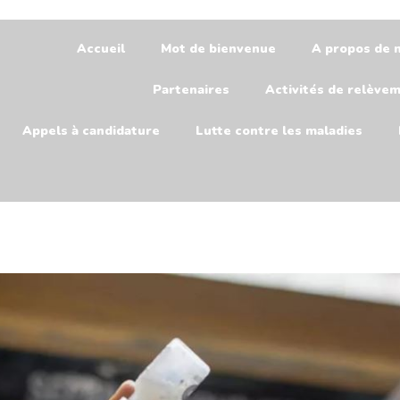
Accueil
Mot de bienvenue
A propos de 
Partenaires
Activités de relève
Appels à candidature
Lutte contre les maladies