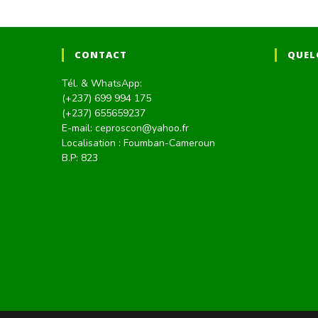
CONTACT
QUEL
Tél. & WhatsApp:
(+237) 699 994 175
(+237) 655659237
E-mail: ceproscon@yahoo.fr
Localisation : Foumban-Cameroun
B.P: 823