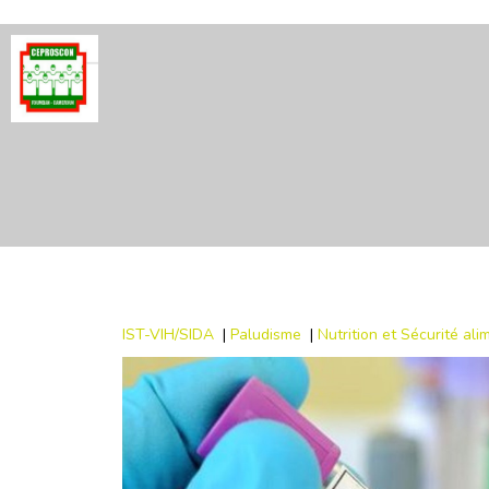
IST-VIH/SIDA
|
Paludisme
|
Nutrition et Sécurité al