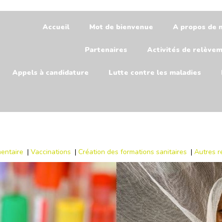
Accueil
Mot de bienvenue
A propos de 
Partenaires
Activités de relève
Appels à candidature
Lutte contre les maladies
imentaire
|
Vaccinations
|
Création des formations sanitaires
|
Autres r