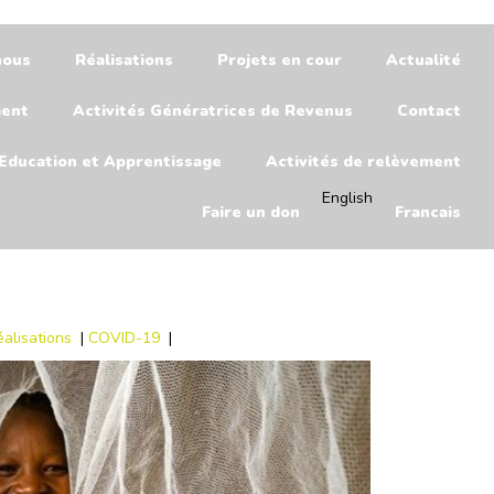
nous
Réalisations
Projets en cour
Actualité
ment
Activités Génératrices de Revenus
Contact
Education et Apprentissage
Activités de relèvement
English
Faire un don
Francais
éalisations
|
COVID-19
|