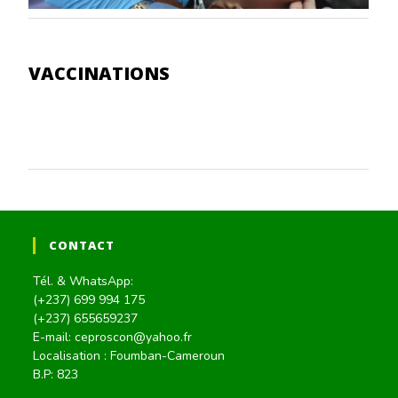
VACCINATIONS
CONTACT
Tél. & WhatsApp:
(+237) 699 994 175
(+237) 655659237
E-mail: ceproscon@yahoo.fr
Localisation : Foumban-Cameroun
B.P: 823