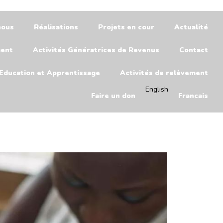
nous
Réalisations
Projets en cour
Actualité
ment
Activités Génératrices de Revenus
Contact
Education et Apprentissage
Activités de relèvement
English
Faire un don
Francais