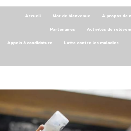
Accueil
Mot de bienvenue
A propos de 
Partenaires
Activités de relève
Appels à candidature
Lutte contre les maladies